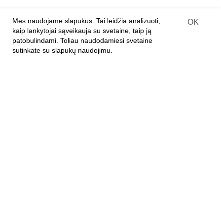
Internetinės parduotuvės
Mes naudojame slapukus. Tai leidžia analizuoti,
OK
Prekių pristatymo sutartis
kaip lankytojai sąveikauja su svetaine, taip ją
patobulindami. Toliau naudodamiesi svetaine
sutinkate su slapukų naudojimu.
APIE ĮMONĘ
Apie mus
Kontaktai
Privatumo politika
KLIENTAMS
Mūsų parduotuvės
E-parduotuvė
Garantija
FAG
Atsiliepimai ir pasiūlymai