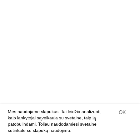
Dizainerių lėlių rinkiniai
Mediniai konstruktoriai
Medinės 3D dėlionės
Medinės dėlionės
Deimantiniai paveikslai ant medžio
PARTNERIAMS
Franšizė
Įprastinė parduotuvė
Internetinės parduotuvės
Prekių pristatymo sutartis
Mes naudojame slapukus. Tai leidžia analizuoti,
OK
kaip lankytojai sąveikauja su svetaine, taip ją
APIE ĮMONĘ
patobulindami. Toliau naudodamiesi svetaine
sutinkate su slapukų naudojimu.
Apie mus
Kontaktai