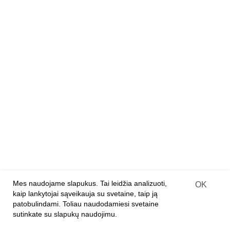
Dizainerių lėlių rinkiniai
Mediniai konstruktoriai
Medinės 3D dėlionės
Medinės dėlionės
Deimantiniai paveikslai ant medžio
PARTNERIAMS
Franšizė
Įprastinė parduotuvė
Internetinės parduotuvės
Prekių pristatymo sutartis
Mes naudojame slapukus. Tai leidžia analizuoti,
OK
kaip lankytojai sąveikauja su svetaine, taip ją
APIE ĮMONĘ
patobulindami. Toliau naudodamiesi svetaine
sutinkate su slapukų naudojimu.
Apie mus
Kontaktai