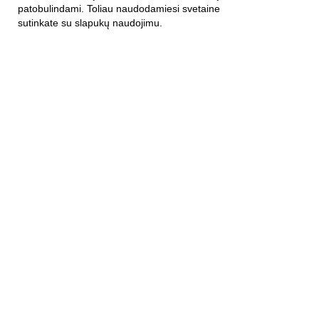
patobulindami. Toliau naudodamiesi svetaine
APIE ĮMONĘ
sutinkate su slapukų naudojimu.
Apie mus
Kontaktai
Privatumo politika
KLIENTAMS
Mūsų parduotuvės
E-parduotuvė
Garantija
FAG
Atsiliepimai ir pasiūlymai
Užsisakykite mūsų naujienas:
mail@example.com