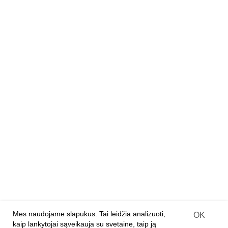
Tapyba pagal skaičius
Deimantiniai paveikslai
Kambarių dėžės
Dizainerių lėlių rinkiniai
Mediniai konstruktoriai
Medinės 3D dėlionės
Medinės dėlionės
Deimantiniai paveikslai ant medžio
PARTNERIAMS
Franšizė
Įprastinė parduotuvė
Internetinės parduotuvės
Prekių pristatymo sutartis
Mes naudojame slapukus. Tai leidžia analizuoti,
OK
kaip lankytojai sąveikauja su svetaine, taip ją