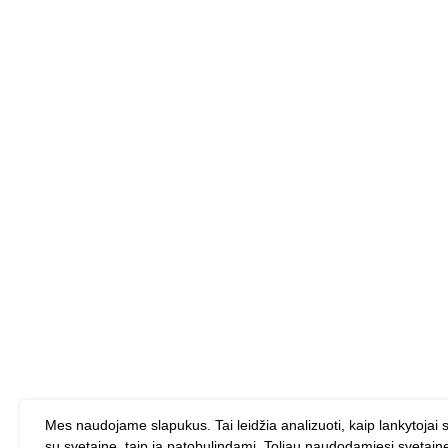
Mes naudojame slapukus. Tai leidžia analizuoti, kaip lankytojai 
su svetaine, taip ją patobulindami. Toliau naudodamiesi svetain