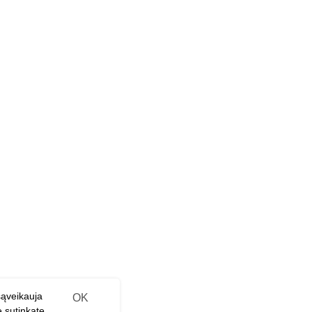
ERROR:Not found category
sąveikauja
OK
e sutinkate