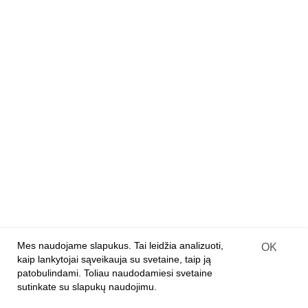
Dizainerių lėlių rinkiniai
Mediniai konstruktoriai
Medinės 3D dėlionės
Medinės dėlionės
Deimantiniai paveikslai ant medžio
PARTNERIAMS
Franšizė
Įprastinė parduotuvė
Internetinės parduotuvės
Prekių pristatymo sutartis
Mes naudojame slapukus. Tai leidžia analizuoti,
OK
kaip lankytojai sąveikauja su svetaine, taip ją
APIE ĮMONĘ
patobulindami. Toliau naudodamiesi svetaine
sutinkate su slapukų naudojimu.
Apie mus
Kontaktai