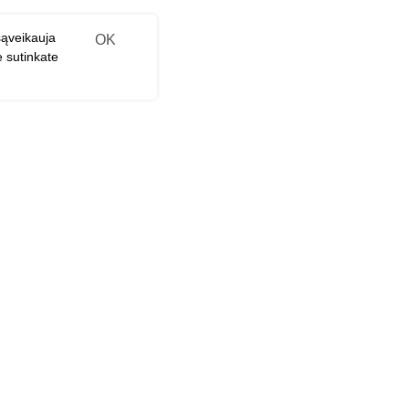
sąveikauja
OK
e sutinkate