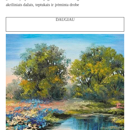
akriliniais dažais, teptukais ir įrėminta drobe
DAUGIAU