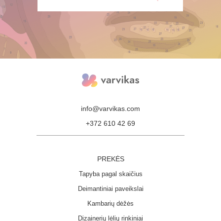
info@varvikas.com
+372 610 42 69
PREKĖS
Tapyba pagal skaičius
Deimantiniai paveikslai
Kambarių dėžės
Dizainerių lėlių rinkiniai