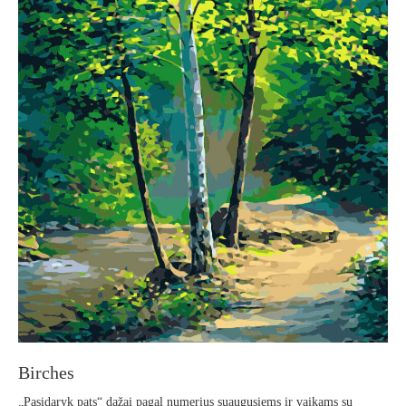
Birches
„Pasidaryk pats“ dažai pagal numerius suaugusiems ir vaikams su