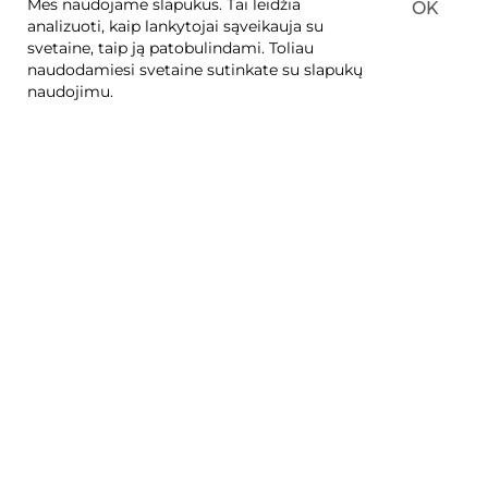
Mes naudojame slapukus. Tai leidžia
OK
analizuoti, kaip lankytojai sąveikauja su
Prekių pristatymo sutartis
svetaine, taip ją patobulindami. Toliau
naudodamiesi svetaine sutinkate su slapukų
naudojimu.
APIE ĮMONĘ
Apie mus
Kontaktai
Privatumo politika
KLIENTAMS
Mūsų parduotuvės
E-parduotuvė
Garantija
FAG
Atsiliepimai ir pasiūlymai