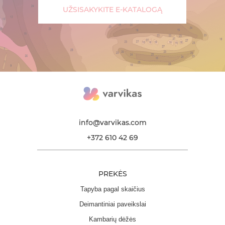
UŽSISAKYKITE E-KATALOGĄ
info@varvikas.com
+372 610 42 69
PREKĖS
Tapyba pagal skaičius
Deimantiniai paveikslai
Kambarių dėžės