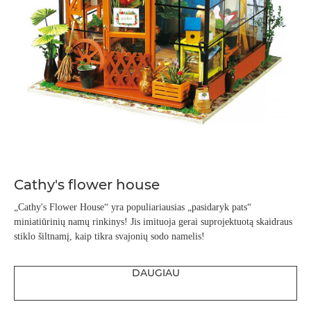
Cathy's flower house
„Cathy's Flower House“ yra populiariausias „pasidaryk pats“
miniatiūrinių namų rinkinys! Jis imituoja gerai suprojektuotą skaidraus
stiklo šiltnamį, kaip tikra svajonių sodo namelis!
DAUGIAU