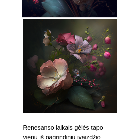
Renesanso laikais gėlės tapo
vienu iš pagrindinių įvaizdžio