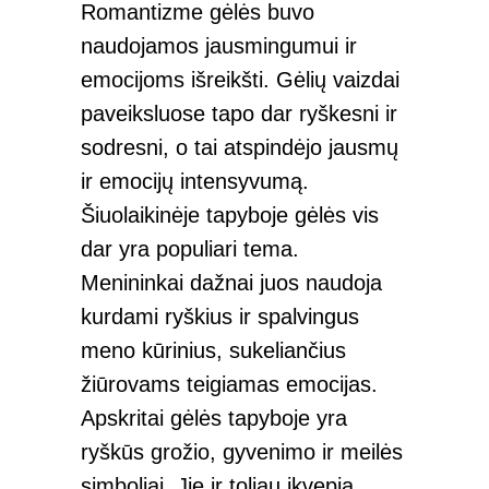
Romantizme gėlės buvo
naudojamos jausmingumui ir
emocijoms išreikšti. Gėlių vaizdai
paveiksluose tapo dar ryškesni ir
sodresni, o tai atspindėjo jausmų
ir emocijų intensyvumą.
Šiuolaikinėje tapyboje gėlės vis
dar yra populiari tema.
Menininkai dažnai juos naudoja
kurdami ryškius ir spalvingus
meno kūrinius, sukeliančius
žiūrovams teigiamas emocijas.
Apskritai gėlės tapyboje yra
ryškūs grožio, gyvenimo ir meilės
simboliai. Jie ir toliau įkvepia