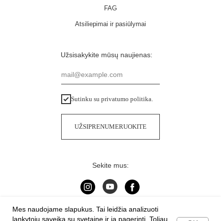
FAG
Atsiliepimai ir pasiūlymai
Užsisakykite mūsų naujienas:
mail@example.com
Sutinku su privatumo politika.
UŽSIPRENUMERUOKITE
Sekite mus:
Mes naudojame slapukus. Tai leidžia analizuoti
2013-2024 | "VARVIKAS" | Tallinn
lankytojų sąveiką su svetaine ir ją pagerinti. Toliau