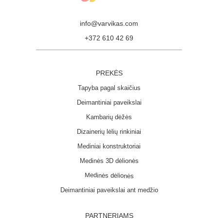
info@varvikas.com
+372 610 42 69
PREKĖS
Tapyba pagal skaičius
Deimantiniai paveikslai
Kambarių dėžės
Dizainerių lėlių rinkiniai
Mediniai konstruktoriai
Medinės 3D dėlionės
Medinės dėlionės
Deimantiniai paveikslai ant medžio
PARTNERIAMS