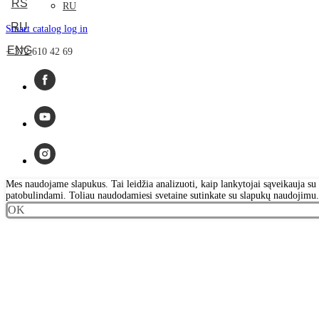
RS
RU
RU
Smart catalog log in
ENG
+ 372 610 42 69
Mes naudojame slapukus. Tai leidžia analizuoti, kaip lankytojai sąveikauja su s
patobulindami. Toliau naudodamiesi svetaine sutinkate su slapukų naudojimu.
OK