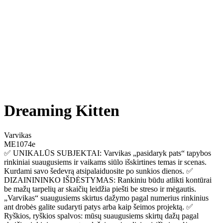
Dreaming Kitten
Varvikas
ME1074e
✅ UNIKALŪS SUBJEKTAI: Varvikas „pasidaryk pats“ tapybos
rinkiniai suaugusiems ir vaikams siūlo išskirtines temas ir scenas.
Kurdami savo šedevrą atsipalaiduosite po sunkios dienos. ✅
DIZAINININKO IŠDĖSTYMAS: Rankiniu būdu atlikti kontūrai
be mažų tarpelių ar skaičių leidžia piešti be streso ir mėgautis.
„Varvikas“ suaugusiems skirtus dažymo pagal numerius rinkinius
ant drobės galite sudaryti patys arba kaip šeimos projektą. ✅
Ryškios, ryškios spalvos: mūsų suaugusiems skirtų dažų pagal