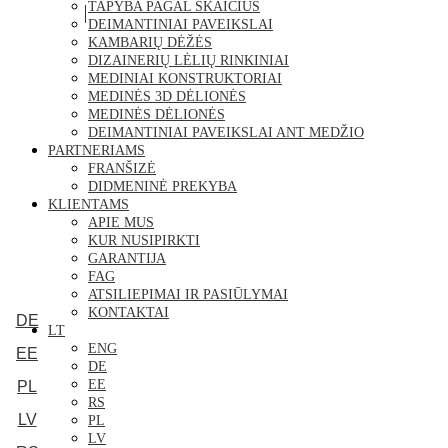
TAPYBA PAGAL SKAIČIUS
DEIMANTINIAI PAVEIKSLAI
KAMBARIŲ DĖŽĖS
DIZAINERIŲ LĖLIŲ RINKINIAI
MEDINIAI KONSTRUKTORIAI
MEDINĖS 3D DĖLIONĖS
MEDINĖS DĖLIONĖS
DEIMANTINIAI PAVEIKSLAI ANT MEDŽIO
PARTNERIAMS
FRANŠIZĖ
DIDMENINĖ PREKYBA
KLIENTAMS
APIE MUS
KUR NUSIPIRKTI
GARANTIJA
FAG
ATSILIEPIMAI IR PASIŪLYMAI
KONTAKTAI
DE
LT
ENG
EE
DE
EE
PL
RS
LV
PL
LV