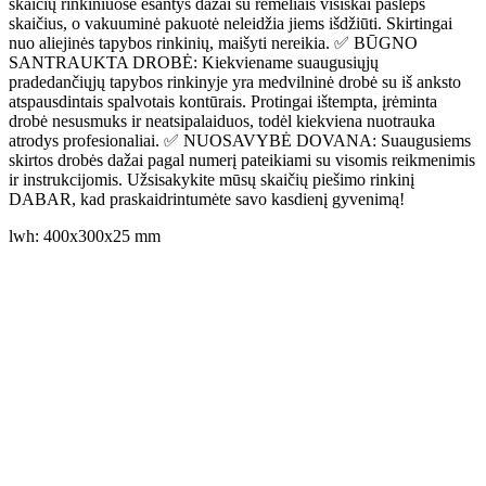
skaičių rinkiniuose esantys dažai su rėmeliais visiškai paslėps
skaičius, o vakuuminė pakuotė neleidžia jiems išdžiūti. Skirtingai
nuo aliejinės tapybos rinkinių, maišyti nereikia. ✅ BŪGNO
SANTRAUKTA DROBĖ: Kiekviename suaugusiųjų
pradedančiųjų tapybos rinkinyje yra medvilninė drobė su iš anksto
atspausdintais spalvotais kontūrais. Protingai ištempta, įrėminta
drobė nesusmuks ir neatsipalaiduos, todėl kiekviena nuotrauka
atrodys profesionaliai. ✅ NUOSAVYBĖ DOVANA: Suaugusiems
skirtos drobės dažai pagal numerį pateikiami su visomis reikmenimis
ir instrukcijomis. Užsisakykite mūsų skaičių piešimo rinkinį
DABAR, kad praskaidrintumėte savo kasdienį gyvenimą!
lwh: 400x300x25 mm