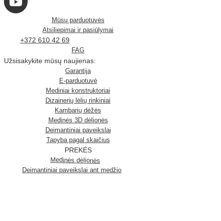
Mūsų parduotuvės
Atsiliepimai ir pasiūlymai
+372 610 42 69
FAG
Užsisakykite mūsų naujienas:
Garantija
E-parduotuvė
Mediniai konstruktoriai
Dizainerių lėlių rinkiniai
Kambarių dėžės
Medinės 3D dėlionės
Deimantiniai paveikslai
Tapyba pagal skaičius
PREKĖS
Medinės dėlionės
Deimantiniai paveikslai ant medžio