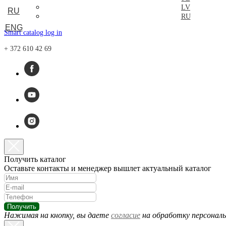
LV
RU
RU
ENG
Smart catalog log in
+ 372 610 42 69
Получить каталог
Оставьте контакты и менеджер вышлет актуальный каталог
Получить
Нажимая на кнопку, вы даете
согласие
на обработку персональ