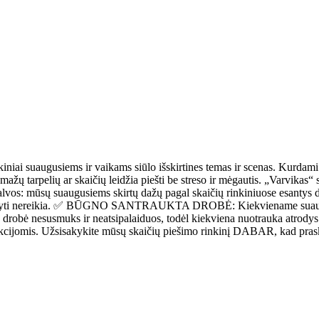
suaugusiems ir vaikams siūlo išskirtines temas ir scenas. Kurdami s
rpelių ar skaičių leidžia piešti be streso ir mėgautis. „Varvikas“ s
palvos: mūsų suaugusiems skirtų dažų pagal skaičių rinkiniuose esantys 
ių, maišyti nereikia. ✅ BŪGNO SANTRAUKTA DROBĖ: Kiekviename suaugu
ėminta drobė nesusmuks ir neatsipalaiduos, todėl kiekviena nuotrauka
rukcijomis. Užsisakykite mūsų skaičių piešimo rinkinį DABAR, kad pra