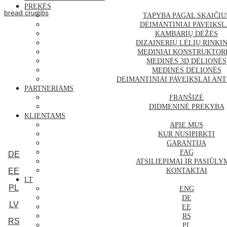
PREKĖS
bread crumbs
TAPYBA PAGAL SKAIČIU
DEIMANTINIAI PAVEIKSL
KAMBARIŲ DĖŽĖS
DIZAINERIŲ LĖLIŲ RINKIN
MEDINIAI KONSTRUKTOR
MEDINĖS 3D DĖLIONĖS
MEDINĖS DĖLIONĖS
DEIMANTINIAI PAVEIKSLAI AN
PARTNERIAMS
FRANŠIZĖ
DIDMENINĖ PREKYBA
KLIENTAMS
APIE MUS
KUR NUSIPIRKTI
GARANTIJA
FAG
DE
ATSILIEPIMAI IR PASIŪLY
EE
KONTAKTAI
LT
PL
ENG
DE
LV
EE
RS
RS
PL