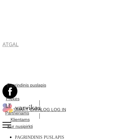
ATGAL
Pagrindinis puslapis
Prekės
LT
SMART CATALOG LOG IN
Partneriams
Klientams
Kur nusipirkti
PAGRINDINIS PUSLAPIS