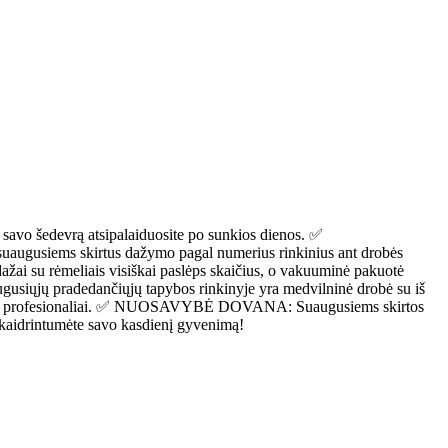
avo šedevrą atsipalaiduosite po sunkios dienos. ✅
uaugusiems skirtus dažymo pagal numerius rinkinius ant drobės
dažai su rėmeliais visiškai paslėps skaičius, o vakuuminė pakuotė
siųjų pradedančiųjų tapybos rinkinyje yra medvilninė drobė su iš
 atrodys profesionaliai. ✅ NUOSAVYBĖ DOVANA: Suaugusiems skirtos
skaidrintumėte savo kasdienį gyvenimą!