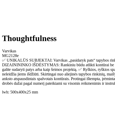
Thoughtfulness
Varvikas
MG2128e
✅ UNIKALŪS SUBJEKTAI: Varvikas „pasidaryk pats“ tapybos rinkiniai 
DIZAINININKO IŠDĖSTYMAS: Rankiniu būdu atlikti kontūrai be mažų ta
galite sudaryti patys arba kaip šeimos projektą. ✅ Ryškios, ryškios s
neleidžia jiems išdžiūti. Skirtingai nuo aliejinės tapybos rinkin
anksto atspausdintais spalvotais kontūrais. Protingai ištempta, įr
drobės dažai pagal numerį pateikiami su visomis reikmenimis ir inst
lwh: 500x400x25 mm