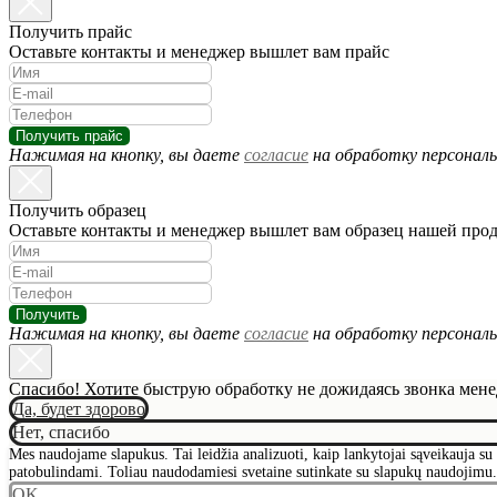
Получить прайс
Оставьте контакты и менеджер вышлет вам прайс
Получить прайс
Нажимая на кнопку, вы даете
согласие
на обработку персональ
Получить образец
Оставьте контакты и менеджер вышлет вам образец нашей про
Получить
Нажимая на кнопку, вы даете
согласие
на обработку персональ
Спасибо! Хотите быструю обработку не дожидаясь звонка мен
Да, будет здорово
Нет, спасибо
Mes naudojame slapukus. Tai leidžia analizuoti, kaip lankytojai sąveikauja su s
patobulindami. Toliau naudodamiesi svetaine sutinkate su slapukų naudojimu.
OK