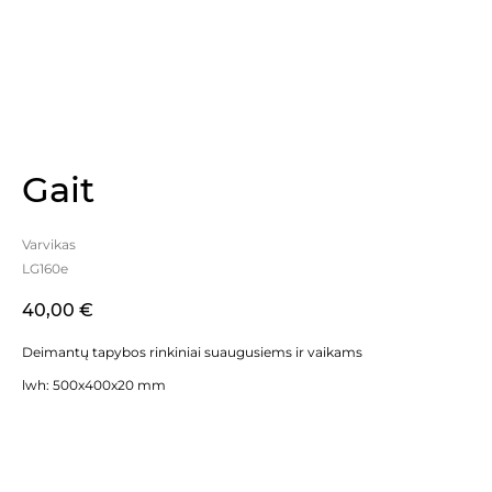
Gait
Varvikas
LG160e
40,00
€
Deimantų tapybos rinkiniai suaugusiems ir vaikams
lwh: 500x400x20 mm