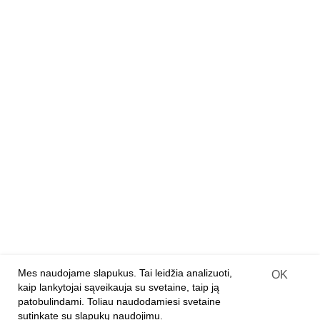
Kambarių dėžės
Dizainerių lėlių rinkiniai
Mediniai konstruktoriai
Medinės 3D dėlionės
Medinės dėlionės
Deimantiniai paveikslai ant medžio
PARTNERIAMS
Franšizė
Įprastinė parduotuvė
Internetinės parduotuvės
Prekių pristatymo sutartis
Mes naudojame slapukus. Tai leidžia analizuoti,
OK
kaip lankytojai sąveikauja su svetaine, taip ją
patobulindami. Toliau naudodamiesi svetaine
APIE ĮMONĘ
sutinkate su slapukų naudojimu.