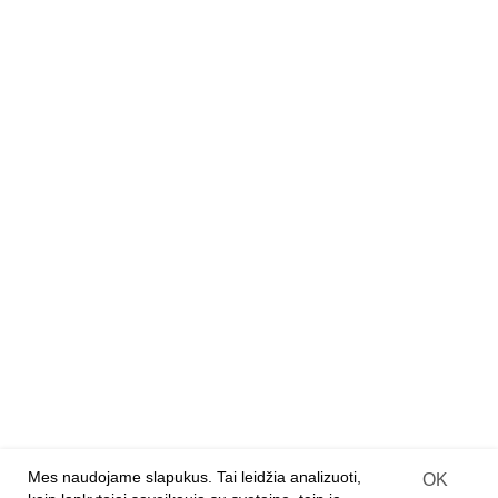
PREKĖS
Tapyba pagal skaičius
Deimantiniai paveikslai
Kambarių dėžės
Dizainerių lėlių rinkiniai
Mediniai konstruktoriai
Medinės 3D dėlionės
Medinės dėlionės
Deimantiniai paveikslai ant medžio
PARTNERIAMS
Franšizė
Įprastinė parduotuvė
Internetinės parduotuvės
Prekių pristatymo sutartis
Mes naudojame slapukus. Tai leidžia analizuoti,
OK