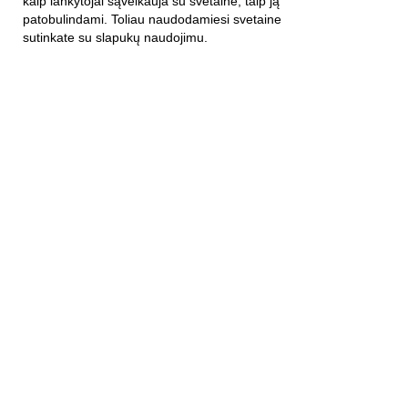
kaip lankytojai sąveikauja su svetaine, taip ją
patobulindami. Toliau naudodamiesi svetaine
APIE ĮMONĘ
sutinkate su slapukų naudojimu.
Apie mus
Kontaktai
Privatumo politika
KLIENTAMS
Mūsų parduotuvės
E-parduotuvė
Garantija
FAG
Atsiliepimai ir pasiūlymai
Užsisakykite mūsų naujienas: