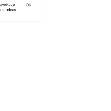
sąveikauja
OK
e sutinkate