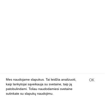
Mediniai konstruktoriai
Medinės 3D dėlionės
Medinės dėlionės
Deimantiniai paveikslai ant medžio
PARTNERIAMS
Franšizė
Įprastinė parduotuvė
Internetinės parduotuvės
Prekių pristatymo sutartis
Mes naudojame slapukus. Tai leidžia analizuoti,
OK
kaip lankytojai sąveikauja su svetaine, taip ją
APIE ĮMONĘ
patobulindami. Toliau naudodamiesi svetaine
Apie mus
sutinkate su slapukų naudojimu.
Kontaktai